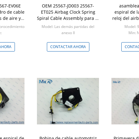
567-EV06E
OEM 25567-JD003 25567-
asamblea
ro de cable
ET025 Airbag Clock Spring
espiral de 
s de aire y
Spiral Cable Assembly para el
reloj del ai
s
Nissan
para
 procedimiento
Model: Las demás partidas del
Model: 
e:
anexo II
Min: 
able
Min: Negociable
AHORA
CONTACTAR AHORA
CONTAC
e espiral de
Bobina de cable automotriz
Primavera de