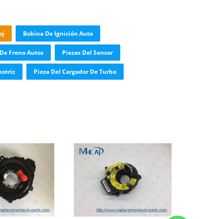
oj
Bobina De Ignición Auto
De Freno Autos
Piezas Del Sensor
otriz
Pieza Del Cargador De Turbo