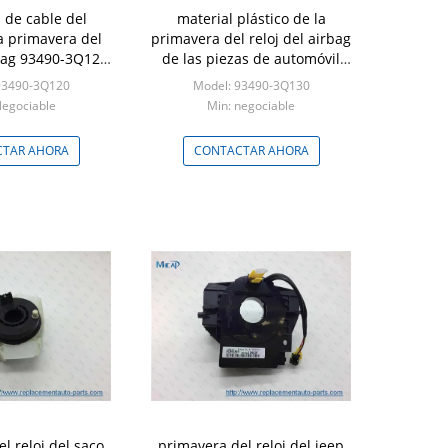
 de cable del
material plástico de la
la primavera del
primavera del reloj del airbag
rbag 93490-3Q120
de las piezas de automóvil
 Hyundai
93490-3Q130
93490-3Q120
Model: 93490-3Q130
Negociable
Min: negociable
TAR AHORA
CONTACTAR AHORA
l reloj del saco
primavera del reloj del jeep