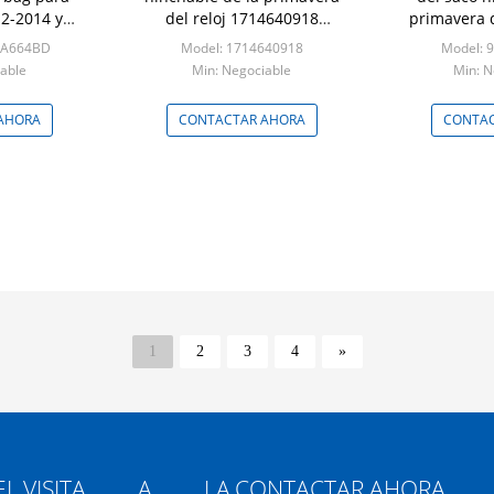
12-2014 y
del reloj 1714640918
primavera d
14A664-BD
telegrafía 1714640118
3W110 p
4A664BD
Model: 1714640918
Model: 
64BD
1714640518
able
Min: Negociable
Min: N
AHORA
CONTACTAR AHORA
CONTAC
1
2
3
4
»
L
VISITA A LA
CONTACTAR AHORA