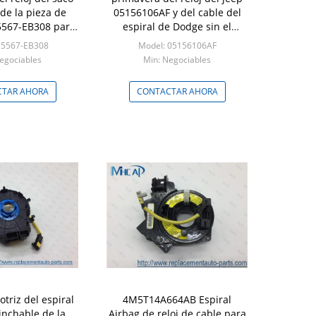
de la pieza de
05156106AF y del cable del
5567-EB308 para
espiral de Dodge sin el
ara D40 diesel
sensor
25567-EB308
Model: 05156106AF
issan Teana
egociables
Min: Negociables
TAR AHORA
CONTACTAR AHORA
triz del espiral
4M5T14A664AB Espiral
inchable de la
Airbag de reloj de cable para