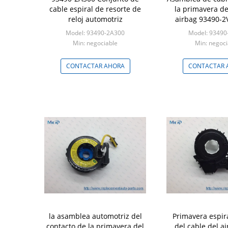
cable espiral de resorte de
la primavera del
reloj automotriz
airbag 93490-2
Hyunda
Model: 93490-2A300
Model: 93490
Min: negociable
Min: negoci
CONTACTAR AHORA
CONTACTAR 
la asamblea automotriz del
Primavera espira
contacto de la primavera del
del cable del a