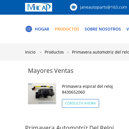
janeautoparts@163.com
HOGAR
PRODUCTOS
SOBRE NOSOTROS
V
Inicio
Productos
Primavera automotriz del relo
Mayores Ventas
Primavera espiral del reloj
8430652060
CONSULTA AHORA
Primavera Automotriz Del Reloj