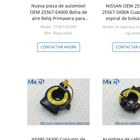
Nueva pieza de automóvil
NISSAN OEM 25
OEM 25567-EA000 Bolsa de
25567-5X00A Cuad
aire Reloj Primavera para
espiral de bolsa
Nissan
reloje
Model: 25567-EA000
Model: Se aplicará el
Min: Negociable
siguient
Min: Negoci
CONTACTAR AHORA
CONTACTAR 
93490-2A300 Conjunto de
Asamblea de cabl