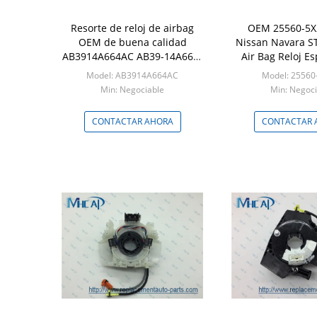
Resorte de reloj de airbag
OEM 25560-5X
OEM de buena calidad
Nissan Navara S
AB3914A664AC AB39-14A664-
Air Bag Reloj Es
AA para Ford
Direcci
Model: AB3914A664AC
Model: 25560
Min: Negociable
Min: Negoci
CONTACTAR AHORA
CONTACTAR 