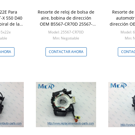
22E Para
Resorte de reloj de bolsa de
Resorte de 
T-X 550 D40
aire, bobina de dirección
automotr
piral de la
OEM B5567-CR70D 25567-
dirección O
ón
CR70D para NISSAN
613169
-5x22e
Model: 25567-CR70D
Model: 
able
Min: Negotiable
Min: 
AHORA
CONTACTAR AHORA
CONTAC