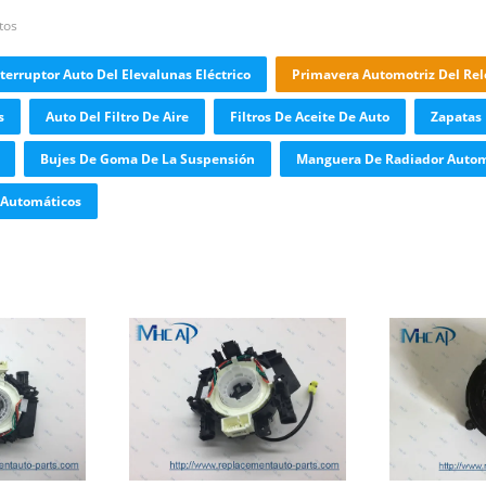
tos
terruptor Auto Del Elevalunas Eléctrico
Primavera Automotriz Del Rel
s
Auto Del Filtro De Aire
Filtros De Aceite De Auto
Zapatas 
Bujes De Goma De La Suspensión
Manguera De Radiador Autom
 Automáticos