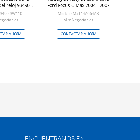
el reloj 93490-
Ford Focus C-Max 2004 - 2007
ara Hyundai
93490-3W110
Model: 4M5T14A664AB
egociables
Min: Negociables
TAR AHORA
CONTACTAR AHORA
ENCUÉNTRANOS EN