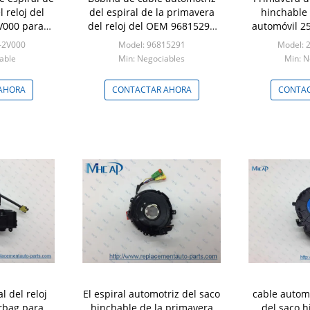
 reloj del
del espiral de la primavera
hinchable 
V000 para
del reloj del OEM 96815291
automóvil 2
i
para Buick Excelle
Nissan Nav
-2V000
Model: 96815291
Model: 
2.5L N
able
Min: Negociables
Min: N
AHORA
CONTACTAR AHORA
CONTAC
l del reloj
El espiral automotriz del saco
cable automo
irbag para
hinchable de la primavera
del saco h