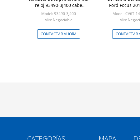
reloj 93490-3J400 cabe
Ford Focus 20
Hyundai Veracruz 06-12, KIA
Hyundai CV6T-
Model: 93490-3J400
Model: CV6T-1
CV6T-14A6
Min: Negociable
Min: Negoci
CONTACTAR AHORA
CONTACTAR 
CATEGORÍAS
MAPA DE