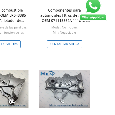
 combustible
Componentes para
 OEM LR043385
automóviles filtros de aceite
, flotador de
OEM 071115562A 1118184
le para LAND
Para Audi VOLKSWAGEN
rte de las pérdidas
Model: No incluye:
OVER
 en función de las
Min: Negociable
rdidas.
Negociable
TAR AHORA
CONTACTAR AHORA