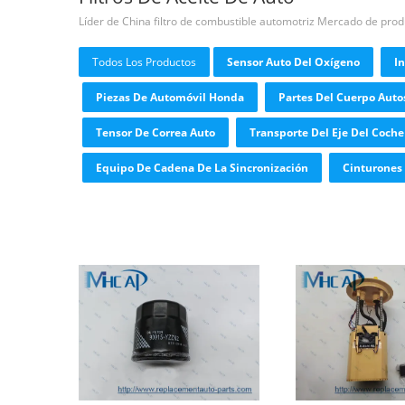
Líder de China filtro de combustible automotriz Mercado de pro
Todos Los Productos
Sensor Auto Del Oxígeno
In
Piezas De Automóvil Honda
Partes Del Cuerpo Auto
Tensor De Correa Auto
Transporte Del Eje Del Coche
Equipo De Cadena De La Sincronización
Cinturones