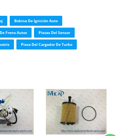
oj
Bobina De Ignición Auto
De Freno Autos
Piezas Del Sensor
otriz
Pieza Del Cargador De Turbo