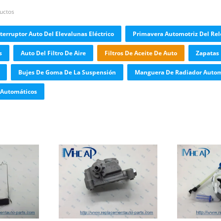
ductos
terruptor Auto Del Elevalunas Eléctrico
Primavera Automotriz Del Rel
s
Auto Del Filtro De Aire
Filtros De Aceite De Auto
Zapatas 
Bujes De Goma De La Suspensión
Manguera De Radiador Autom
 Automáticos