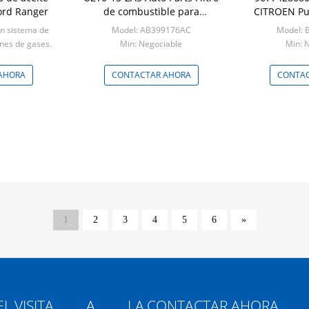
ord Ranger
de combustible para
CITROEN Pu
automóviles para Ford
para r
un sistema de
Model: AB399176AC
Model:
Ranger
auto
ones de gases.
Min: Negociable
Min: 
able
AHORA
CONTACTAR AHORA
CONTAC
1
2
3
4
5
6
»
L
VISITA A LA
CONTACTAR AHORA