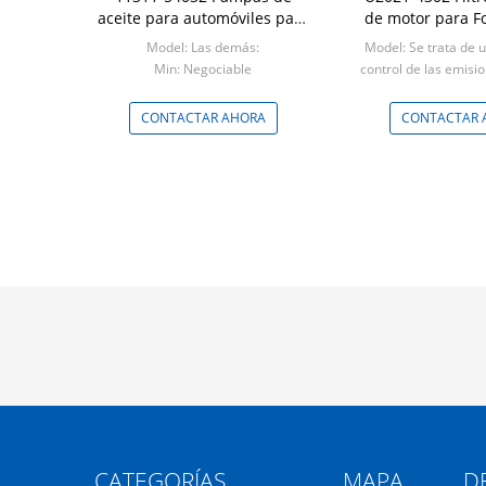
aceite para automóviles para
de motor para F
Toyota
Model: Las demás:
Model: Se trata de 
Min: Negociable
control de las emisi
Min: Negoci
CONTACTAR AHORA
CONTACTAR 
CATEGORÍAS
MAPA DE