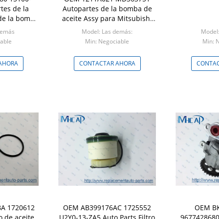
tes de la
Autopartes de la bomba de
de la bomba
aceite Assy para Mitsubishi
eite para
Pajero
demás
Model: Las demás:
Model
a
able
Min: Negociable
Min: 
AHORA
CONTACTAR AHORA
CONTAC
A 1720612
OEM AB399176AC 1725552
OEM B
o de aceite
U2Y0-13-ZA5 Auto Parts Filtro
9677428680