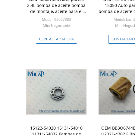
2.4L bomba de aceite bomba
15050 Auto par
de montaje, aceite para el
bomba de aceite 
Chevrolet Captiva
de montaje, ac
Model: 92067383
Model: Las 
Toyot
Min: Negociable
Min: Negoci
CONTACTAR AHORA
CONTACTAR 
15122-54020 15131-54010
OEM BB3Q6744B
11311-54032 Pampas de
U2021-4302 Filtr