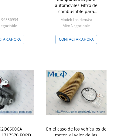
automóviles Filtro de
combustible para
automóviles 126 mm OEM
: 96386934
Model: Las demás:
23300-74330 Para Toyota
Negociable
Min: Negociable
LEXUS
TAR AHORA
CONTACTAR AHORA
K2Q6600CA
En el caso de los vehículos de
 1717570 FORD
motor, el valor de las