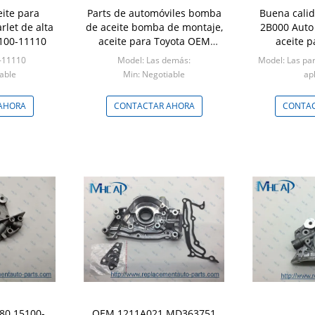
ite para
Parts de automóviles bomba
Buena cali
rlet de alta
de aceite bomba de montaje,
2B000 Auto
100-11110
aceite para Toyota OEM
aceite 
11301-17020 11301-17010
-11110
Model: Las demás:
Model: Las par
able
Min: Negotiable
apl
Min: 
AHORA
CONTACTAR AHORA
CONTAC
80 15100-
OEM 1211A021 MD363751