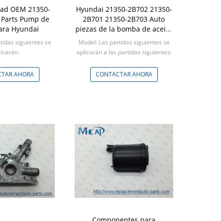
dad OEM 21350-
Hyundai 21350-2B702 21350-
 Parts Pump de
2B701 21350-2B703 Auto
para Hyundai
piezas de la bomba de aceite
de la bomba de montaje
tidas siguientes se
Model: Las partidas siguientes se
icarán:
aplicarán a las partidas siguientes:
Negociable
Min: Negociable
TAR AHORA
CONTACTAR AHORA
Componentes para