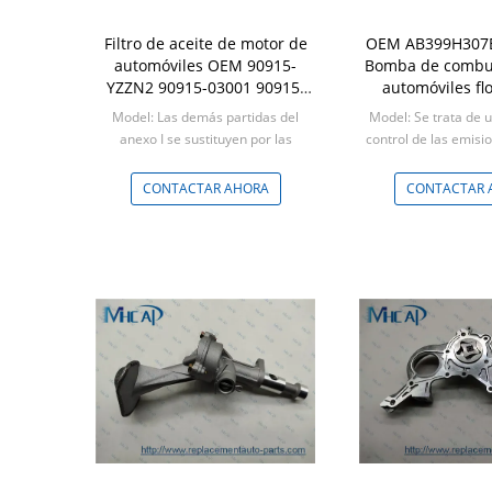
Filtro de aceite de motor de
OEM AB399H307E
automóviles OEM 90915-
Bomba de combus
YZZN2 90915-03001 90915-
automóviles fl
10001 Para Toyota
combustible p
Model: Las demás partidas del
Model: Se trata de 
Range
anexo I se sustituyen por las
control de las emisi
siguientes:
de escap
Min: Negociable
Min: Negoci
CONTACTAR AHORA
CONTACTAR 