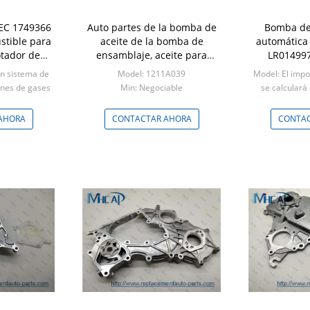
C 1749366
Auto partes de la bomba de
Bomba de
tible para
aceite de la bomba de
automática
otador de
ensamblaje, aceite para
LR014997
ara Ford
Mitsubishi OEM 1211A039
combustib
un sistema de
Model: 1211A039
Model: El impo
r
R
ones de gases
Min: Negociable
se calculará
e.
pé
able
Min: 
AHORA
CONTACTAR AHORA
CONTAC