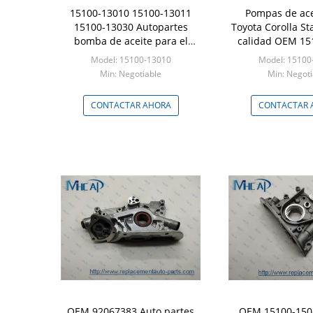
15100-13010 15100-13011
Pompas de ace
15100-13030 Autopartes
Toyota Corolla Sta
bomba de aceite para el
calidad OEM 15
Toyota Corolla
Model: 15100-13010
Model: 15100
Min: Negotiable
Min: Negoti
CONTACTAR AHORA
CONTACTAR 
OEM 92067383 Auto partes
OEM 15100-150