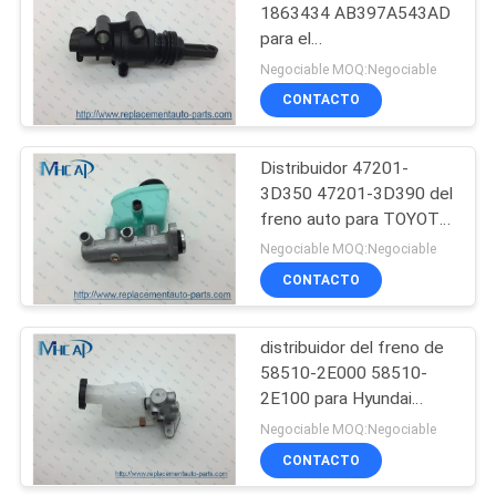
1863434 AB397A543AD
para el
82
GUARDABOSQUES
Negociable MOQ:Negociable
MAZDA de FORD
Auto del filtro de
CONTACTO
aire
Distribuidor 47201-
3D350 47201-3D390 del
freno auto para TOYOTA
4RUNNER
Negociable MOQ:Negociable
CONTACTO
114
filtros de aceite de
distribuidor del freno de
58510-2E000 58510-
auto
2E100 para Hyundai
Tucson Kia Sportage
Negociable MOQ:Negociable
CONTACTO