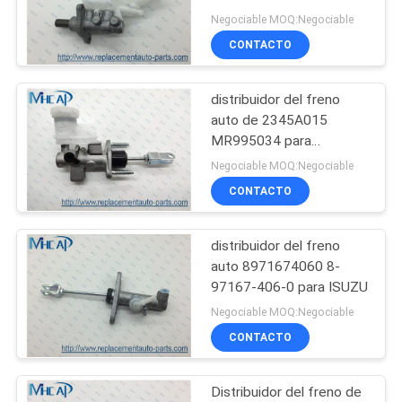
Outlander
Negociable MOQ:Negociable
CONTACTO
PRIVACY
269
POLICY
Piezas de automóvil
distribuidor del freno
auto de 2345A015
Honda
MR995034 para
MITSUBISHI L200
Negociable MOQ:Negociable
CONTACTO
distribuidor del freno
13
auto 8971674060 8-
partes del cuerpo
97167-406-0 para ISUZU
Negociable MOQ:Negociable
autos
CONTACTO
Distribuidor del freno de