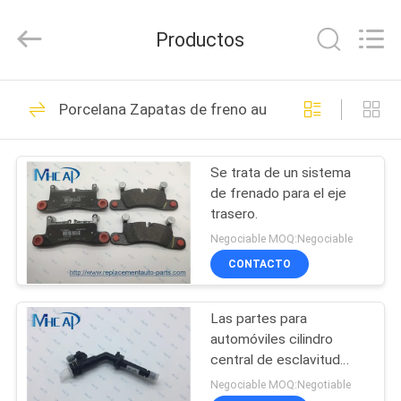
MHC
Linkway
Auto
Productos
Parts
Limited.
All
Rights
HOGAR
Reserved.
108
Porcelana Zapatas de freno autos
Sensor auto del
PRODUCTOS
oxígeno
Se trata de un sistema
de frenado para el eje
SOBRE
trasero.
NOSOTROS
Negociable MOQ:Negociable
CONTACTO
72
VIAJE
Interruptor auto del
Las partes para
DE
automóviles cilindro
LA
elevalunas eléctrico
central de esclavitud
OEM AB39-7C560-AB
FÁBRICA
Negociable MOQ:Negotiable