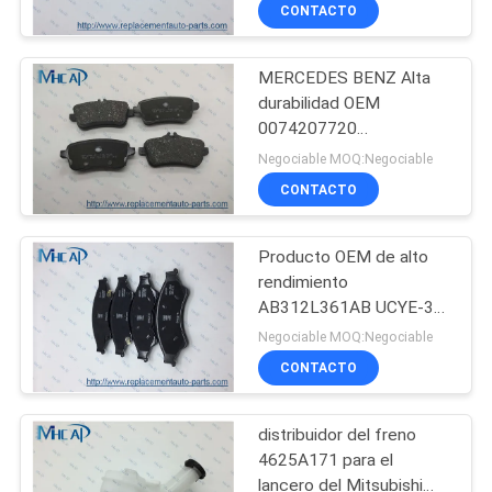
AB397C560AC 1732931
CONTACTO
CONTROL
MERCEDES BENZ Alta
DE
78
durabilidad OEM
CALIDAD
0074207720
Primavera
0064206820 Pad de
Negociable MOQ:Negociable
automotriz del reloj
freno del eje trasero
CONTÁCTENOS
CONTACTO
Producto OEM de alto
PIDA
rendimiento
UNA
AB312L361AB UCYE-33-
117
23Z Placas de freno
CITA
Negociable MOQ:Negociable
Partes de repuesto de
Bobina de ignición
CONTACTO
vehículos
MAPA
auto
distribuidor del freno
DEL
4625A171 para el
SITIO
lancero del Mitsubishi