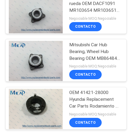
rueda OEM DACF1091
MR103654 MR103651
82
para MITSUBISHI
Negociable MOQ:Negociable
Auto del filtro de
CONTACTO
aire
Mitsubishi Car Hub
Bearing, Wheel Hub
Bearing OEM MB864847
DACF1092A, también
Negociable MOQ:Negociable
conocido como
CONTACTO
114
Mitsubishi
filtros de aceite de
OEM 41421-28000
Hyundai Replacement
auto
Car Parts Rodamiento de
liberación del embrague
Negociable MOQ:Negociable
CONTACTO