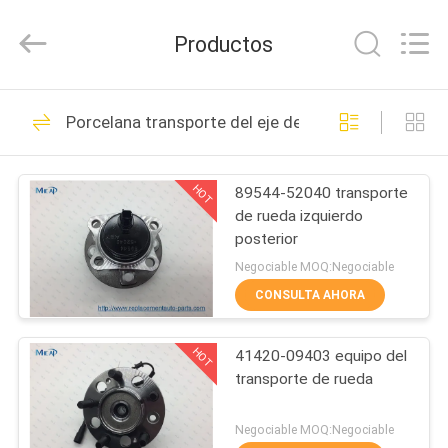
MHC
Linkway
Auto
Productos
Parts
Limited.
All
Rights
HOGAR
Reserved.
108
Porcelana transporte del eje del coche
Sensor auto del
PRODUCTOS
oxígeno
HOT
89544-52040 transporte
de rueda izquierdo
SOBRE
posterior
NOSOTROS
Negociable MOQ:Negociable
CONSULTA AHORA
72
VIAJE
Interruptor auto del
HOT
41420-09403 equipo del
DE
transporte de rueda
LA
elevalunas eléctrico
FÁBRICA
Negociable MOQ:Negociable