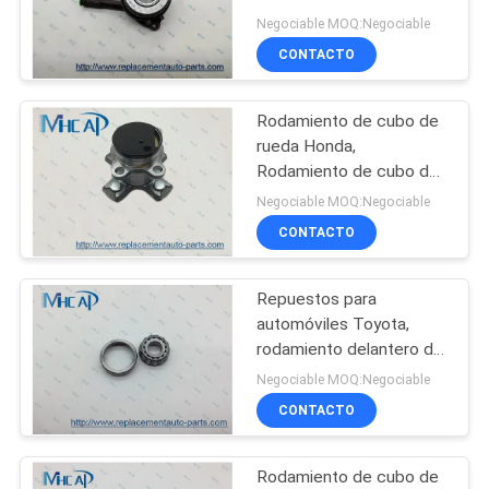
OEM 4C11-7C559-AB
Negociable MOQ:Negociable
1468026 para Ford
CONTACTO
PRIVACY
269
POLICY
Piezas de automóvil
Rodamiento de cubo de
rueda Honda,
Honda
Rodamiento de cubo de
rueda del eje trasero
Negociable MOQ:Negociable
OEM 42200-T5B-951
CONTACTO
Repuestos para
13
automóviles Toyota,
partes del cuerpo
rodamiento delantero del
automóvil OEM 90366-
Negociable MOQ:Negociable
autos
20003
CONTACTO
Rodamiento de cubo de