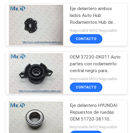
Eje delantero ambos
50
lados Auto Hub
Zapatas de freno
Rodamientos Hub de
ruedas OEM 43421-
Negociable MOQ:Negociable
autos
60013 973393
CONTACTO
OEM 37230-0K011 Auto
partes con rodamiento
central negro para
323
Toyota Hilux
Negociable MOQ:Negociable
CONTACTO
Piezas del sensor
Eje delantero HYUNDAI
Repuestos de ruedas
OEM 51720-38110
MB633429
Negociable MOQ:Negociable