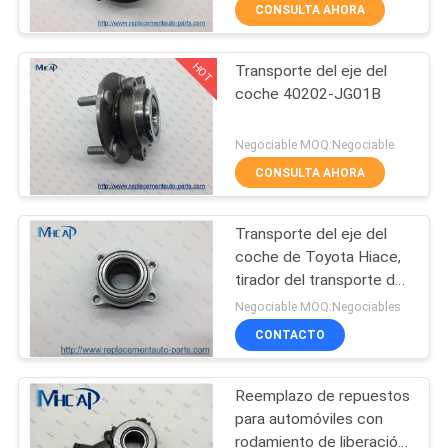
CONSULTA AHORA
CONTROL
HOT
Transporte del eje del
DE
78
coche 40202-JG01B
CALIDAD
Primavera
Negociable MOQ:Negociable
automotriz del reloj
CONTÁCTENOS
CONSULTA AHORA
Transporte del eje del
PIDA
coche de Toyota Hiace,
UNA
tirador del transporte del
117
eje de rueda posterior
CITA
Negociable MOQ:Negociables
43560-26010
Bobina de ignición
CONTACTO
MAPA
auto
Reemplazo de repuestos
DEL
para automóviles con
SITIO
rodamiento de liberación