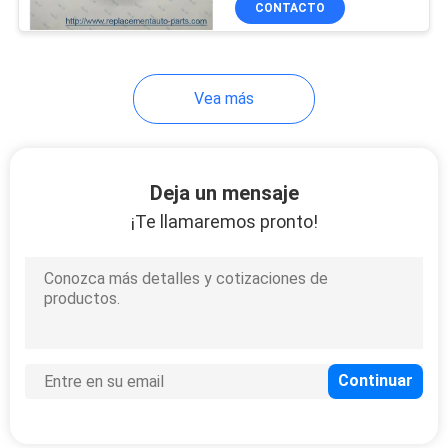
CONTACTO
90
tensor de correa
auto
Vea más
Deja un mensaje
¡Te llamaremos pronto!
60
transporte del eje
del coche
137