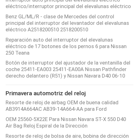
eléctrico/interruptor principal del elevalunas eléctrico
CONTROL
Benz GL/ML/R - clase de Mercedes del control
principal del interruptor del levantador del elevalunas
DE
eléctrico A2518200510 2518200510
CALIDAD
Reparación auto del interruptor del elevalunas
eléctrico de 17 botones de los pernos 6 para Nissan
250 Teana
CONTÁCTENOS
Botón de interruptor del ajustador de la ventanilla del
coche 25411-EA003 25411-EA00A Nissan Pathfinder
PIDA
derecho delantero (R51) y Nissan Navara D40 06-10
UNA
Primavera automotriz del reloj
CITA
Resorte de reloj de airbag OEM de buena calidad
AB3914A664AC AB39-14A664-AA para Ford
MAPA
OEM 25560-5X22E Para Nissan Navara ST-X 550 D40
DEL
Air Bag Reloj Espiral de la Dirección
Resorte de reloj de bolsa de aire, bobina de dirección
SITIO