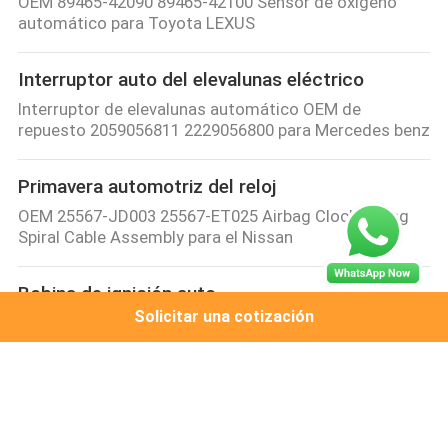
OEM 89465-42090 89465-42100 Sensor de oxígeno
automático para Toyota LEXUS
Interruptor auto del elevalunas eléctrico
Interruptor de elevalunas automático OEM de
repuesto 2059056811 2229056800 para Mercedes benz
Primavera automotriz del reloj
OEM 25567-JD003 25567-ET025 Airbag Clock Spring
Spiral Cable Assembly para el Nissan
Bobina de ignición auto
Solicitar una cotización
bobina de ignición auto 19005338 28063058 19005270
para la LIBRACIÓN de la GRAN MURALLA
Piezas de automóvil Honda
Para las piezas de automóvil, bobina de encendido