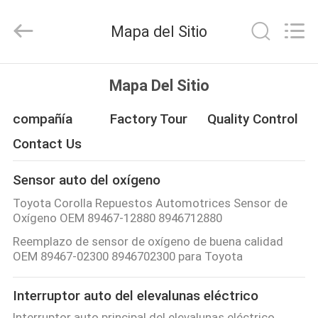
MHC
Linkway
Auto
Mapa del Sitio
Parts
Limited.
All
Rights
HOGAR
Reserved.
Mapa Del Sitio
PRODUCTOS
compañía
Factory Tour
Quality Control
Contact Us
SOBRE
Sensor auto del oxígeno
NOSOTROS
Toyota Corolla Repuestos Automotrices Sensor de
Oxígeno OEM 89467-12880 8946712880
VIAJE
Reemplazo de sensor de oxígeno de buena calidad
DE
OEM 89467-02300 8946702300 para Toyota
LA
Interruptor auto del elevalunas eléctrico
FÁBRICA
Interruptor auto principal del elevalunas eléctrico