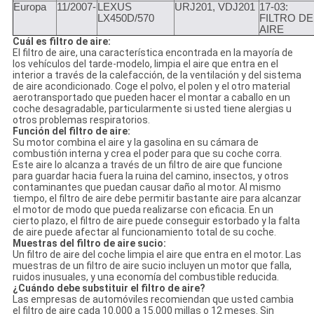
Europa
11/2007-
LEXUS
URJ201, VDJ201
17-03:
LX450D/570
FILTRO DE
AIRE
Cuál es filtro de aire:
El filtro de aire, una característica encontrada en la mayoría de
los vehículos del tarde-modelo, limpia el aire que entra en el
interior a través de la calefacción, de la ventilación y del sistema
de aire acondicionado. Coge el polvo, el polen y el otro material
aerotransportado que pueden hacer el montar a caballo en un
coche desagradable, particularmente si usted tiene alergias u
otros problemas respiratorios.
Función del filtro de aire:
Su motor combina el aire y la gasolina en su cámara de
combustión interna y crea el poder para que su coche corra.
Este aire lo alcanza a través de un filtro de aire que funcione
para guardar hacia fuera la ruina del camino, insectos, y otros
contaminantes que puedan causar daño al motor. Al mismo
tiempo, el filtro de aire debe permitir bastante aire para alcanzar
el motor de modo que pueda realizarse con eficacia. En un
cierto plazo, el filtro de aire puede conseguir estorbado y la falta
de aire puede afectar al funcionamiento total de su coche.
Muestras del filtro de aire sucio:
Un filtro de aire del coche limpia el aire que entra en el motor. Las
muestras de un filtro de aire sucio incluyen un motor que falla,
ruidos inusuales, y una economía del combustible reducida.
¿Cuándo debe substituir el filtro de aire?
Las empresas de automóviles recomiendan que usted cambia
el filtro de aire cada 10.000 a 15.000 millas o 12 meses. Sin