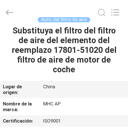
MHC
Linkway
Auto
Parts
Limited.
Auto del filtro de aire
All
Rights
Substituya el filtro del filtro
HOGAR
Reserved.
de aire del elemento del
PRODUCTOS
reemplazo 17801-51020 del
filtro de aire de motor de
SOBRE
coche
NOSOTROS
Lugar de
China
origen:
VIAJE
DE
Nombre de la
MHC AP
marca:
LA
Certificación:
ISO9001
FÁBRICA