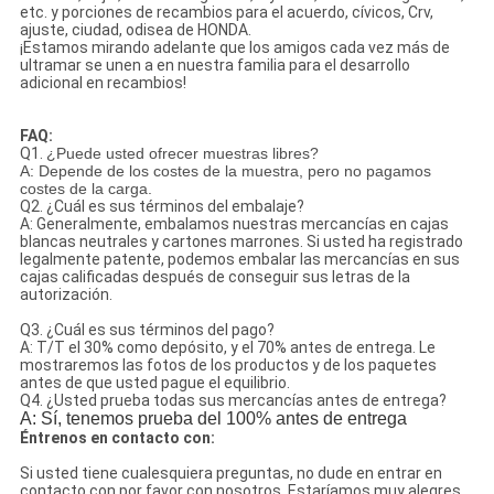
etc. y porciones de recambios para el acuerdo, cívicos, Crv,
ajuste, ciudad, odisea de HONDA.
¡Estamos mirando adelante que los amigos cada vez más de
ultramar se unen a en nuestra familia para el desarrollo
adicional en recambios!
FAQ:
Q1.
¿Puede usted ofrecer muestras libres?
A: Depende de los costes de la muestra, pero no pagamos
costes de la carga.
Q2. ¿Cuál es sus términos del embalaje?
A: Generalmente, embalamos nuestras mercancías en cajas
blancas neutrales y cartones marrones. Si usted ha registrado
legalmente patente, podemos embalar las mercancías en sus
cajas calificadas después de conseguir sus letras de la
autorización.
Q3. ¿Cuál es sus términos del pago?
A: T/T el 30% como depósito, y el 70% antes de entrega. Le
mostraremos las fotos de los productos y de los paquetes
antes de que usted pague el equilibrio.
Q4. ¿Usted prueba todas sus mercancías antes de entrega?
A: Sí, tenemos prueba del 100% antes de entrega
Éntrenos en contacto con:
Si usted tiene cualesquiera preguntas, no dude en entrar en
contacto con por favor con nosotros. Estaríamos muy alegres