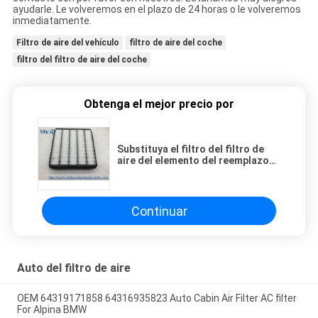
ayudarle. Le volveremos en el plazo de 24 horas o le volveremos
inmediatamente.
Filtro de aire del vehículo
filtro de aire del coche
filtro del filtro de aire del coche
Obtenga el mejor precio por
Substituya el filtro del filtro de
aire del elemento del reemplazo
17801-51020 del filtro de aire de
motor de coche
Continuar
Auto del filtro de aire
OEM 64319171858 64316935823 Auto Cabin Air Filter AC filter
For Alpina BMW