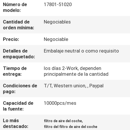
Número de
17801-51020
modelo:
CONTROL
Cantidad de
Negociables
DE
orden mínima:
CALIDAD
Precio:
Negociable
CONTÁCTENOS
Detalles de
Embalaje neutral o como requisito
empaquetado:
Tiempo de
los días 2-Work, dependen
PIDA
entrega:
principalmente de la cantidad
UNA
Condiciones de
T/T, Western union, , Paypal
CITA
pago:
Capacidad de
10000pcs/mes
MAPA
la fuente:
DEL
Lo más
,
filtro de aire del coche
destacado:
SITIO
filtro del filtro de aire del coche