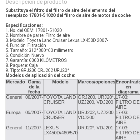
Descripción de producto
Substituya el filtro del filtro de aire del elemento del
reemplazo 17801-51020 del filtro de aire de motor de coche
Especificaciones:
1. No. del OEM: 17801-51020
2. Nombre de parte: Filtro de aire
3. Modelo: Toyota Land Cruiser Lexus LX450D 2007-
4. Función: Filtración
5. Tamaño: 312*300*60 milímetro
6. Condición: Nuevo
7. Garantía: 6000 KILÓMETROS
8. Paquete: Caja
9. Tipo: GRJ200 CRJ202 URJ20*
Modelos de aplicación del coche:
Mercado
Gama
Modelo
Marcos/opciones
Encontrad
de la
en
fecha
diagrama
General
08/2007-
TOYOTA LAND
GRJ200, URJ20*,
17-03:
CRUISER
UZJ200, VDJ200
FILTRO DE
AIRE
Europa
09/2007-
TOYOTA LAND
URJ202, UZJ200,
17-03:
CRUISER
VDJ200
FILTRO DE
AIRE
General
11/2007-
LEXUS
URJ20*, VDJ201
17-03:
LX450D/460/570
FILTRO DE
AIRE