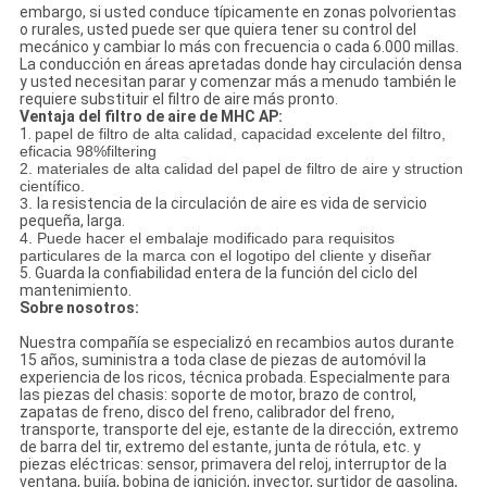
embargo, si usted conduce típicamente en zonas polvorientas
o rurales, usted puede ser que quiera tener su control del
mecánico y cambiar lo más con frecuencia o cada 6.000 millas.
La conducción en áreas apretadas donde hay circulación densa
y usted necesitan parar y comenzar más a menudo también le
requiere substituir el filtro de aire más pronto.
Ventaja del filtro de aire de MHC AP:
1.
papel de filtro de alta calidad, capacidad excelente del filtro,
eficacia 98%filtering
2. materiales de alta calidad del papel de filtro de aire y struction
científico.
3.
la resistencia de la circulación de aire es vida de servicio
pequeña, larga.
4. Puede hacer el embalaje modificado para requisitos
particulares de la marca con el logotipo del cliente y diseñar
5. Guarda la confiabilidad entera de la función del ciclo del
mantenimiento.
Sobre nosotros:
Nuestra compañía se especializó en recambios autos durante
15 años, suministra a toda clase de piezas de automóvil la
experiencia de los ricos, técnica probada. Especialmente para
las piezas del chasis: soporte de motor, brazo de control,
zapatas de freno, disco del freno, calibrador del freno,
transporte, transporte del eje, estante de la dirección, extremo
de barra del tir, extremo del estante, junta de rótula, etc. y
piezas eléctricas: sensor, primavera del reloj, interruptor de la
ventana, bujía, bobina de ignición, inyector, surtidor de gasolina,