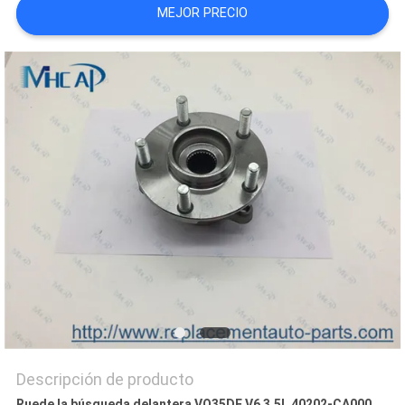
MEJOR PRECIO
PRIVACY
POLICY
Descripción de producto
Ruede la búsqueda delantera VQ35DE V6 3.5L 40202-CA000