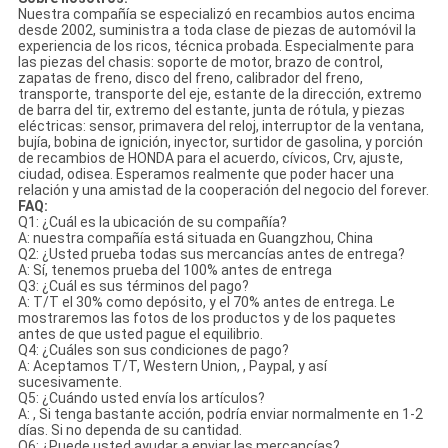
Nuestra compañía se especializó en recambios autos encima
desde 2002, suministra a toda clase de piezas de automóvil la
experiencia de los ricos, técnica probada. Especialmente para
las piezas del chasis: soporte de motor, brazo de control,
zapatas de freno, disco del freno, calibrador del freno,
transporte, transporte del eje, estante de la dirección, extremo
de barra del tir, extremo del estante, junta de rótula, y piezas
eléctricas: sensor, primavera del reloj, interruptor de la ventana,
bujía, bobina de ignición, inyector, surtidor de gasolina, y porción
de recambios de HONDA para el acuerdo, cívicos, Crv, ajuste,
ciudad, odisea. Esperamos realmente que poder hacer una
relación y una amistad de la cooperación del negocio del forever.
FAQ:
Q1: ¿Cuál es la ubicación de su compañía?
A: nuestra compañía está situada en Guangzhou, China
Q2: ¿Usted prueba todas sus mercancías antes de entrega?
A: Sí, tenemos prueba del 100% antes de entrega
Q3: ¿Cuál es sus términos del pago?
A: T/T el 30% como depósito, y el 70% antes de entrega. Le
mostraremos las fotos de los productos y de los paquetes
antes de que usted pague el equilibrio.
Q4: ¿Cuáles son sus condiciones de pago?
A: Aceptamos T/T, Western Union, , Paypal, y así
sucesivamente.
Q5: ¿Cuándo usted envía los artículos?
A: , Si tenga bastante acción, podría enviar normalmente en 1-2
días. Si no dependa de su cantidad.
Q6: ¿Puede usted ayudar a enviar las mercancías?