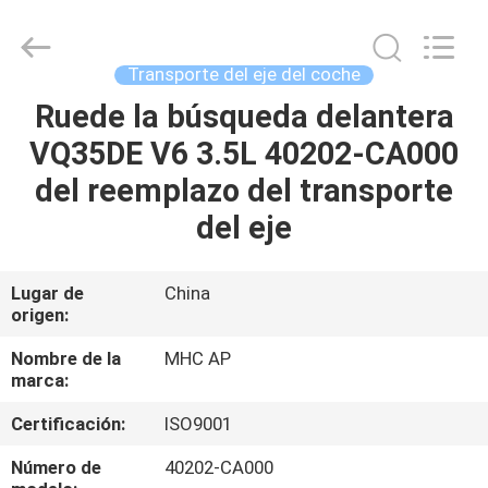
MHC
Linkway
Auto
Parts
Limited.
Transporte del eje del coche
All
Rights
Ruede la búsqueda delantera
HOGAR
Reserved.
VQ35DE V6 3.5L 40202-CA000
PRODUCTOS
del reemplazo del transporte
del eje
SOBRE
NOSOTROS
Lugar de
China
origen:
VIAJE
Nombre de la
MHC AP
marca:
DE
Certificación:
ISO9001
LA
FÁBRICA
Número de
40202-CA000