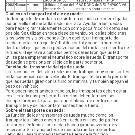
deporte del SE
aspirado naturalmente
2003
Nissan
Murano
Utilidad 4-Door del
GAS DOHC de 3.5L 3498CC V6
deporte del SL
aspirado naturalmente
Cuál es un transporte del eje de rueda:
Un transporte de rueda es un sistema de bolas de acero ligadas
por un anillo del metal llamado una raza. Ayudan a las ruedas
para hacer girar rápidamente con como poca fricción como sea
posible. Se utilizan en toda clase de vehículos, de las bicicletas
a los aviones y a los coches. En un coche, un transporte de
rueda monta en un eje de árbol del metal y cabe firmemente
dentro del eje, que es un pedazo hueco del metal en el centro de
la rueda. El eje lleva a cabo los pernos del estirón que usted
utiliza para empernar el neumático sobre la rueda. El transporte
de rueda se presiona en el eje de la parte posterior.
Función del transporte del eje de rueda:
los transportes del talón realizan dos trabajos muy importantes
en la suspensión de un vehículo. El transporte de rueda permite
que las ruedas giren con la función mínima, y también apoyan el
peso del vehículo.
Para poder hacer ambos trabajos, los transportes deben estar
en el estado casi perfecto. Los sellos deben también ser
escape libremente para guardar el lubricante dentro de los
transportes y de los contaminantes hacia fuera.
Sobre el transporte de rueda:
La función de los transportes de rueda mucho como los
transportes típicos encontró en ruedas en línea del patín o
motores eléctricos. Las ruedas hacen girar suavemente y
reservado. Sin transportes de rueda, la rueda de nuestros
vehículos llevará inmediatamente fuera de la fricción,