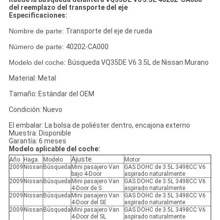
del reemplazo del transporte del eje
Especificaciones:
Nombre de parte:
Transporte del eje de rueda
Número de parte:
40202-CA000
Modelo del coche:
Búsqueda VQ35DE V6 3.5L de Nissan Murano
Material: Metal
Tamaño: Estándar del OEM
Condición: Nuevo
El embalar: La bolsa de poliéster dentro, encajona externo
Muestra: Disponible
Garantía: 6 meses
Modelo aplicable del coche:
Ajuste
Año
Haga
Modelo
Motor
2009
Nissan
Búsqueda
Mini pasajero Van
GAS DOHC de 3.5L 3498CC V6
bajo 4-Door
aspirado naturalmente
2009
Nissan
Búsqueda
Mini pasajero Van
GAS DOHC de 3.5L 3498CC V6
4-Door de S
aspirado naturalmente
2009
Nissan
Búsqueda
Mini pasajero Van
GAS DOHC de 3.5L 3498CC V6
4-Door del SE
aspirado naturalmente
2009
Nissan
Búsqueda
Mini pasajero Van
GAS DOHC de 3.5L 3498CC V6
4-Door del SL
aspirado naturalmente