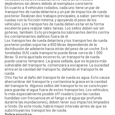
dejándonos sin dinero debido al reemplazo constante.
En cuanto a 4 vehículos rodados, cada uno tiene un par de
transportes de rueda delantera y un par de impactos de rueda
posterior. Realizan dos trabajos principales, a saber: permitir las
ruedas con la fricción mínima; y apoyando el peso de los
vehículos. Los transportes de rueda deben estar en la forma
excelente para realizar tales tareas. Los sellos deben ser sin
goteras, también. Esto protegería los lubricantes dentro contra
los contaminantes dañinos fuera de él.
Los transportes de rueda delantera y los transportes de rueda
posterior podían soportar a 850 libras dependiendo de la
distribución de adelante hacia atrás del peso de un coche. En 6
toneladas SUV, cada transporte puede llevar cerca de 1.500
libras. Si está ajustado incorrecto, un transporte de rueda
puede usarse temprano. La grasa sellada, que es la pieza más
vulnerable del transporte, comenzará a escaparse. La suciedad
entra en la cavidad del transporte, dañando el transporte de
rueda.
Otro factor al daño del transporte de rueda es agua. Esto causa
aherrumbrar del transporte y contamina la grasa en la cavidad
del transporte. Algunos sellos del transporte no se construyen
para guardar el agua fuera de estos transportes. Los vehículos,
lo más especialmente posible off-roaders (con las ruedas
hundidas con frecuencia en el fango o el agua eje-profunda
durante las inundaciones), deben tener sus impactos limpiados
a fondo. De este modo, habrá mayor intervalo antes de que se
substituyan los transportes de rueda.
Sobre nosotros: