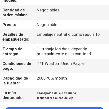
modelo:
Cantidad de
Negociables
CONTROL
orden mínima:
DE
Precio:
Negociable
CALIDAD
Detalles de
Embalaje neutral o como requisito
empaquetado:
CONTÁCTENOS
Tiempo de
1- trabaje los días, depende
entrega:
principalmente de la cantidad
PIDA
Condiciones de
T/T Western Union Paypal
UNA
pago:
CITA
Capacidad de
2000PCS/month
la fuente:
MAPA
Lo más
,
Transporte del eje de rueda
destacado:
DEL
transportes autos del eje
SITIO