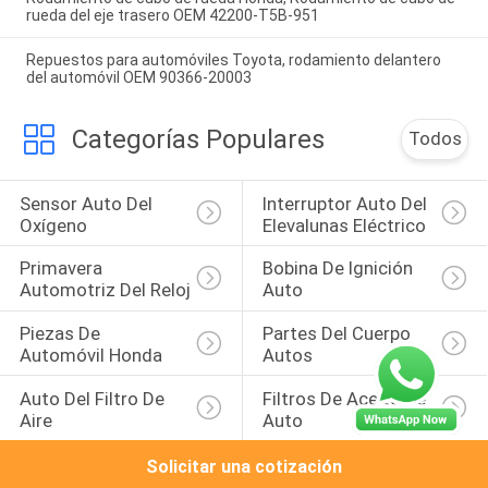
rueda del eje trasero OEM 42200-T5B-951
Repuestos para automóviles Toyota, rodamiento delantero
del automóvil OEM 90366-20003
Categorías Populares
Todos
Sensor Auto Del 
Interruptor Auto Del 
Oxígeno
Elevalunas Eléctrico
Primavera 
Bobina De Ignición 
Automotriz Del Reloj
Auto
Piezas De 
Partes Del Cuerpo 
Automóvil Honda
Autos
Auto Del Filtro De 
Filtros De Aceite De 
Aire
Auto
Solicitar una cotización