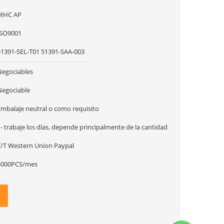
MHC AP
ISO9001
51391-SEL-T01 51391-SAA-003
Negociables
Negociable
Embalaje neutral o como requisito
- trabaje los días, depende principalmente de la cantidad
T/T Western Union Paypal
5000PCS/mes