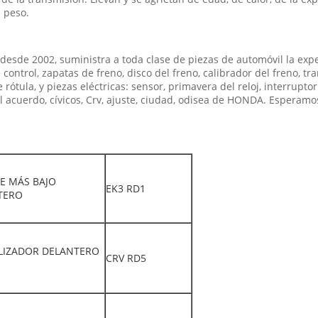
l peso.
esde 2002, suministra a toda clase de piezas de automóvil la expe
control, zapatas de freno, disco del freno, calibrador del freno, tra
rótula, y piezas eléctricas: sensor, primavera del reloj, interruptor
el acuerdo, cívicos, Crv, ajuste, ciudad, odisea de HONDA. Espera
E MÁS BAJO
EK3 RD1
TERO
ILIZADOR DELANTERO
CRV RD5