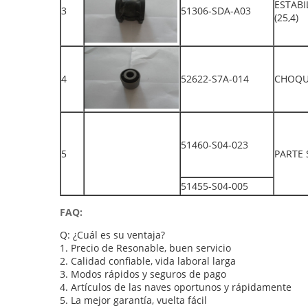
ESTAB
3
51306-SDA-A03
(25,4)
4
52622-S7A-014
CHOQU
51460-S04-023
5
PARTE 
51455-S04-005
FAQ:
Q: ¿Cuál es su ventaja?
1.
Precio de Resonable, buen servicio
2.
Calidad confiable, vida laboral larga
3.
Modos rápidos y seguros de pago
4.
Artículos de las naves oportunos y rápidamente
5.
La mejor garantía, vuelta fácil