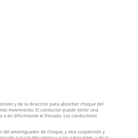
ensión y de la dirección para absorber choque del
n más movimiento. El conductor puede sentir una
ta o en difícilmente el frenado. Los conductores
rtes del amortiguador de choque, y otra suspensión y
sición a la sal del camino y a los lubricantes, y de la