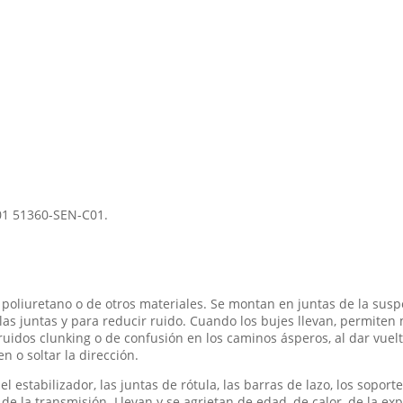
01 51360-SEN-C01.
poliuretano o de otros materiales. Se montan en juntas de la susp
las juntas y para reducir ruido. Cuando los bujes llevan, permite
 ruidos clunking o de confusión en los caminos ásperos, al dar vuel
 o soltar la dirección.
del estabilizador, las juntas de rótula, las barras de lazo, los sopo
e la transmisión. Llevan y se agrietan de edad, de calor, de la expo